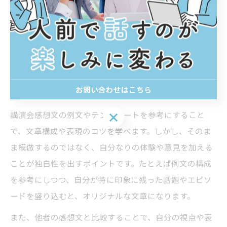
この技を活用することで、単なるまとめや感想から一歩
進んだ、深みのある批評文を作成できます。初心者はま
ず、講演の中で疑問に思った点や共感した部分を書き出
し、それをもとに自分の意見を整理してみましょう。
お問い合わせはこちら
講演会感想文例文を参考に独自性を出す
講演会感想文の例文やテンプレートを参考にすること
お問い合わせはこちら
で、文章構成や表現のコツを学べます。しかし、そのま
ま模倣するのではなく、自分なりの体験や意見を加える
ことが独自性を出すポイントです。たとえば例文の構成
を参考にしつつ、自分が特に印象に残った話題やエピソ
ードを盛り込むと、オリジナルな文章になります。
また、他者の感想文と比較することで、自分の視点や表