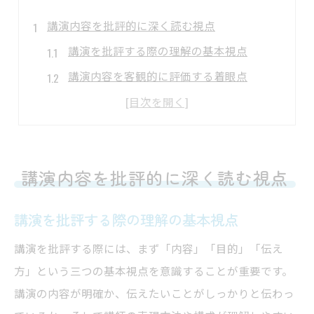
講演内容を批評的に深く読む視点
講演を批評する際の理解の基本視点
講演内容を客観的に評価する着眼点
批評で講演の本質をどう読み解くか
講演を深く理解するための分析方法
批評文で伝わる講演の理解力向上術
講演内容を批評的に深く読む視点
自分らしい講演感想文を書くポイント
講演を自分らしく表現するためのコツ
講演を批評する際の理解の基本視点
感想文に講演の学びを活かす書き方
講演を批評する際には、まず「内容」「目的」「伝え
講演の印象を具体的に伝える表現方法
方」という三つの基本視点を意識することが重要です。
講演批評と自分の考えを融合させる技
講演の内容が明確か、伝えたいことがしっかりと伝わっ
講演会感想文例文を参考に独自性を出す