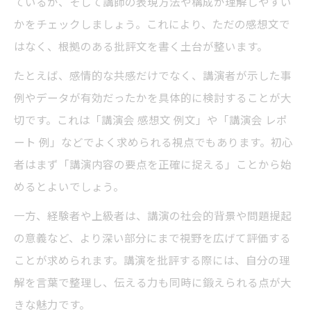
ているか、そして講師の表現方法や構成が理解しやすい
批評文と感想文の違いと活かし方
かをチェックしましょう。これにより、ただの感想文で
講演批評文と感想文の明確な違いとは
はなく、根拠のある批評文を書く土台が整います。
講演を理解する上での批評文の役割
たとえば、感情的な共感だけでなく、講演者が示した事
感想文で講演批評をどう活かすか
例やデータが有効だったかを具体的に検討することが大
講演の理解を深める文体の使い分け方
切です。これは「講演会 感想文 例文」や「講演会 レポ
講演批評理解を両立する文章術を解説
ート 例」などでよく求められる視点でもあります。初心
者はまず「講演内容の要点を正確に捉える」ことから始
伝わりやすい講演批評の表現技術
めるとよいでしょう。
講演批評で説得力を高める表現テクニック
講演内容を具体的に伝える批評のコツ
一方、経験者や上級者は、講演の社会的背景や問題提起
の意義など、より深い部分にまで視野を広げて評価する
読み手に響く講演批評の書き方実践術
ことが求められます。講演を批評する際には、自分の理
講演を深く理解できる批評文の表現法
解を言葉で整理し、伝える力も同時に鍛えられる点が大
講演批評における分かりやすさの工夫
きな魅力です。