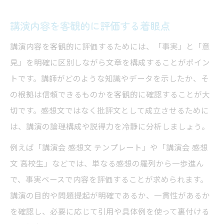
感想文で避けたい言葉と注意点
講演感想文で控えるべき表現と理由
講演内容を客観的に評価する着眼点
講演批評で避けたい曖昧な言葉の例
講演内容を客観的に評価するためには、「事実」と「意
講演の理解が伝わらない言い回しに注意
見」を明確に区別しながら文章を構成することがポイン
講演感想文お礼表現の注意点と工夫
トです。講師がどのような知識やデータを示したか、そ
批評文で誤解を招く言葉の避け方
の根拠は信頼できるものかを客観的に確認することが大
切です。感想文ではなく批評文として成立させるために
具体的事例で学ぶ講演文章の構成
は、講演の論理構成や説得力を冷静に分析しましょう。
講演感想文例文から学ぶ構成ポイント
講演批評の事例を活かした文章展開法
例えば「講演会 感想文 テンプレート」や「講演会 感想
文 高校生」などでは、単なる感想の羅列から一歩進ん
講演会レポート例で理解する構成術
で、事実ベースで内容を評価することが求められます。
講演批評理解を深める実践的な書き方
講演の目的や問題提起が明確であるか、一貫性があるか
講演文章の構成が読み手に与える印象
を確認し、必要に応じて引用や具体例を使って裏付ける