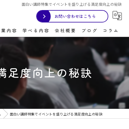
面白い講師特集でイベントを盛り上げる満足度向上の秘訣
お問い合わせはこちら
事業内容
学べる内容
会社概要
ブログ
コラム
プレゼン
接客
満足度向上の秘訣
盛り上げ上手
笑い
人の心を掴む
ム
面白い講師特集でイベントを盛り上げる満足度向上の秘訣