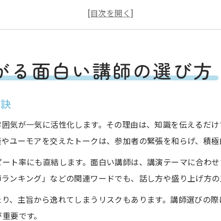
参加者が楽しめる面白い講師の見極め方
講演テーマに合う面白い講師選定のコツ
面白かった講演会から学ぶ講師選び
がる面白い講師の選び方
参加者満足へ導く面白い講師特集
面白い講師特集で参加者満足度を最大化
秘訣
講演会人気講師の魅力と参加者の声
女性にも好評な面白かった講演会体験談
雰囲気が一気に活性化します。その理由は、知識を伝えるだけ
談やユーモアを交えたトークは、参加者の緊張を和らげ、積極
人気講師ランキングの活かし方とは
面白い講師が記憶に残る理由を探る
ピート率にも直結します。面白い講師は、講演テーマに合わせ
師ランキング」などの関連ワードでも、話し方や盛り上げ方の
知識も笑いも学べる講演の舞台裏
面白い講師と学びを両立させる講演構成
たり、主旨から逸れてしまうリスクもあります。講師選びの際
面白いセミナー内容の作り方を徹底解説
が重要です。