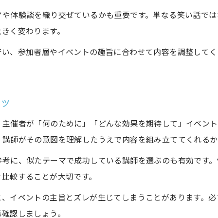
体験談が心に響く面白い講師特集
アや体験談を織り交ぜているかも重要です。単なる笑い話では
参加者参加型の面白い講師の工夫
大きく変わります。
健康テーマで評判の面白い講師とは
行い、参加者層やイベントの趣旨に合わせて内容を調整してく
講演テーマ別で探る面白い講師の特徴
人気講師ランキングから見るテーマ別傾向
ビジネス講演で光る面白い講師の実力
コツ
教育系テーマに適した面白い講師の選び方
、主催者が「何のために」「どんな効果を期待して」イベント
お問い合わせはこちら
お問い合わせはこちら
健康分野で注目の面白い講師特集
、講師がその意図を理解したうえで内容を組み立ててくれるか
面白い講師の講演内容と満足度の関係性
参考に、似たテーマで成功している講師を選ぶのも有効です。
を比較することが大切です。
と、イベントの主旨とズレが生じてしまうことがあります。必
再確認しましょう。