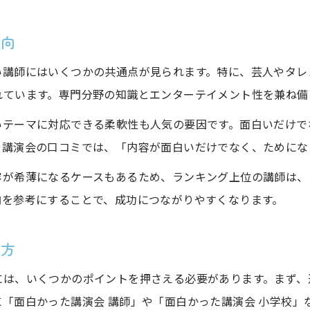
実例でわかる面白い講師の話術の秘密
傾向
講演会で印象に残る面白い講師の特徴
教育現場でも評価される面白い講師特集
い講師にはいくつかの共通点が見られます。特に、芸人やタレ
集客力を高める面白い講師の魅力とは
れています。専門分野の知識とエンターテイメント性を兼ね備
面白い講師が集客力を左右する理由
いテーマに対応できる柔軟性も人気の要因です。面白いだけで
講演会人気講師による集客事例紹介
や講演会の口コミでは、「内容が面白いだけでなく、ためにな
SNSで注目される面白い講師特集
容が希薄になるケースもあるため、ランキング上位の講師は、
参加者がリピートしたくなる面白い講師
向を参考にすることで、成功につながりやすくなります。
口コミで広がる面白い講師の評判とは
め方
体験を通じて伝える面白い講師の真価
面白い講師による体験型講演の魅力
には、いくつかのポイントを押さえる必要があります。まず、
小学校でも人気の面白かった講演会
「面白かった講演会 講師」や「面白かった講演会 小学校」