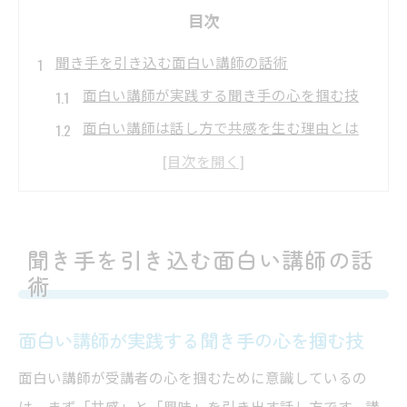
目次
聞き手を引き込む面白い講師の話術
面白い講師が実践する聞き手の心を掴む技
面白い講師は話し方で共感を生む理由とは
面白い講師流の間の取り方とリアクション
術
受講者が惹き込まれる面白い講師の伝え方
の極意
聞き手を引き込む面白い講師の話
術
面白い講師が意識するストーリー構成のコ
ツ
面白い講師が実践する聞き手の心を掴む技
受講者が飽きない話し方の工夫とは
面白い講師が受講者の心を掴むために意識しているの
面白い講師が取り入れる飽きさせない話し
は、まず「共感」と「興味」を引き出す話し方です。講
方