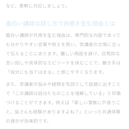
面白い講師になるための自己分析ポイント
など、柔軟に対応しましょう。
身近な例で学ぶ面白い講師の極意
面白い講師は話し方で共感を生む理由とは
面白い講師が使う身近な例の選び方とコツ
面白い講師は失敗談をどう話に活かすか
面白い講師が共感を生む理由は、専門的な内容であって
面白い講師の体験談が聞き手を魅了する理
も分かりやすい言葉や例えを用い、受講者の立場に立っ
由
て伝えることにあります。難しい用語を避け、日常的な
言い回しや具体的なエピソードを挟むことで、聞き手は
面白い講師が知識を噛み砕いて伝える工夫
「自分にも当てはまる」と感じやすくなります。
面白い講師の話が「分かりやすい」になる
秘訣
また、受講者の悩みや疑問を先回りして話題に出すこと
で「この講師は自分たちのことを理解している」と印象
ユーモアが活きる講師の会話術解析
づけることができます。例えば「新しい業務に戸惑うこ
面白い講師はどんなユーモアを使いこなす
と、皆さんも経験がありますよね？」といった共通体験
か
の提示が効果的です。
面白い講師の会話術と笑いの効果的な入れ