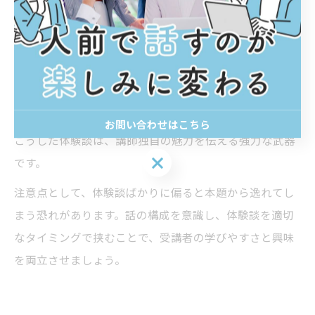
くなります。
例えば、研修やセミナーの現場で「このような失敗を乗
り越えて今がある」といった実話や、受講者から寄せら
れた質問に対し「自分も同じ悩みを持っていた」と応じ
ることで、受講者の関心を引き付けることができます。
お問い合わせはこちら
こうした体験談は、講師独自の魅力を伝える強力な武器
お問い合わせはこちら
です。
注意点として、体験談ばかりに偏ると本題から逸れてし
まう恐れがあります。話の構成を意識し、体験談を適切
なタイミングで挟むことで、受講者の学びやすさと興味
を両立させましょう。