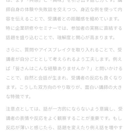
師自身の体験や失敗談を交えつつ、身近な例を使って内
面白い講師のアイスブレイク活用テクニッ
容を伝えることで、受講者との距離感を縮めています。
ク
特に企業研修やセミナーでは、参加者の実務に直結する
面白い講師が実践するクイズ形式の進行法
話題を盛り込むことで、理解度と関心が高まります。
話のテンポを操る面白い講師の工夫とは
さらに、質問やアイスブレイクを取り入れることで、受
面白い講師は体験談で受講者を引き込む
講者が自分ごととして考えられるよう工夫します。例え
研修で活躍する面白い講師の特徴
ば「皆さんはこんな経験ありませんか？」と問いかける
面白い講師に共通する研修での魅力的な特
ことで、自然と会話が生まれ、受講者の反応も良くなり
徴
ます。こうした双方向のやり取りが、面白い講師の大き
面白い講師が評価される理由とその秘訣
な特徴です。
面白い講師は受講者の反応をどう活かすか
注意点としては、話が一方的にならないよう意識し、受
面白い講師が大切にする専門性とユーモア
講者の表情や反応をよく観察することが重要です。もし
の両立
反応が薄いと感じたら、話題を変えたり例え話を増やす