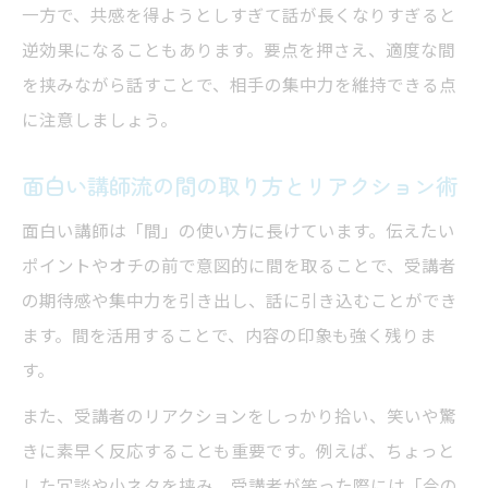
方
一方で、共感を得ようとしすぎて話が長くなりすぎると
逆効果になることもあります。要点を押さえ、適度な間
面白い講師が重視する話題の選び方と展開
を挟みながら話すことで、相手の集中力を維持できる点
法
に注意しましょう。
面白い講師が会場を和ませる話し方の秘訣
面白い講師のユーモア表現力を高める方法
面白い講師流の間の取り方とリアクション術
飽きさせない話し方を目指すなら
面白い講師は「間」の使い方に長けています。伝えたい
面白い講師になるための話し方トレーニン
ポイントやオチの前で意図的に間を取ることで、受講者
グ法
の期待感や集中力を引き出し、話に引き込むことができ
面白い講師が実践する反応を引き出す質問
ます。間を活用することで、内容の印象も強く残りま
術
す。
面白い講師が意識する飽きない構成作り
また、受講者のリアクションをしっかり拾い、笑いや驚
面白い講師の声の使い方と抑揚の工夫
きに素早く反応することも重要です。例えば、ちょっと
面白い講師が大事にする受講者目線の話し
した冗談や小ネタを挟み、受講者が笑った際には「今の