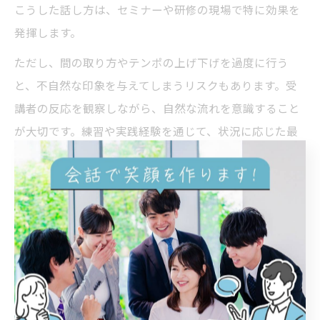
こうした話し方は、セミナーや研修の現場で特に効果を
発揮します。
ただし、間の取り方やテンポの上げ下げを過度に行う
と、不自然な印象を与えてしまうリスクもあります。受
講者の反応を観察しながら、自然な流れを意識すること
が大切です。練習や実践経験を通じて、状況に応じた最
適なテンポ管理を身につけましょう。
面白い講師は体験談で受講者を引き込む
体験談を交えた話し方は、面白い講師の特徴的な手法の
ひとつです。実際に自分が経験した出来事や失敗談、成
功例を語ることで、受講者との距離が縮まり、共感や信
頼感を得やすくなります。特に難易度の高いテーマや抽
象的な内容も、具体的なエピソードを通じて理解しやす