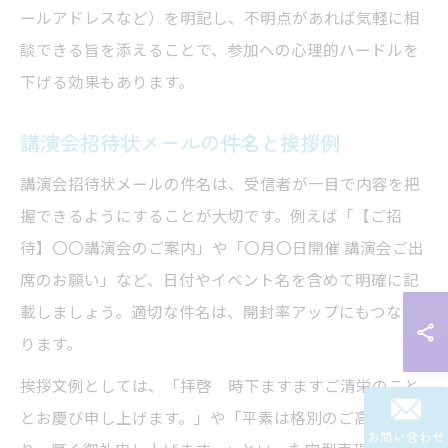
ールアドレスなど）を明記し、不明点があれば気軽に相
談できる旨を添えることで、参加への心理的ハードルを
下げる効果もあります。
講演会招待状メールの件名と挨拶例
講演会招待状メールの件名は、受信者が一目で内容を把
握できるようにすることが大切です。例えば「【ご招
待】〇〇講演会のご案内」や「〇月〇日開催 講演会ご出
席のお願い」など、日付やイベント名を含めて明確に記
載しましょう。適切な件名は、開封率アップにもつなが
ります。
挨拶文例としては、「拝啓 時下ますますご清栄のこと
とお慶び申し上げます。」や「平素は格別のご高配を賜
お問い合わせ