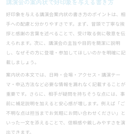
講演会の案内状で好印象を与える書き方
メールで送る講演会招待のマナー集
好印象を与える講演会案内状の書き方のポイントは、相
講演会招待メールの基本マナーと表現
手への配慮と分かりやすさです。まず、冒頭で丁寧な挨
講演会案内状メール作成時の注意点とは
拶と感謝の言葉を述べることで、受け取る側に敬意を伝
えられます。次に、講演会の主旨や目的を簡潔に説明
講演会参加依頼メールのポイントを整理
し、なぜその方に登壇・参加してほしいのかを明確に記
講演会招待状メールの件名と挨拶例
載しましょう。
返信率を高める講演会メールの工夫
案内状の本文では、日時・会場・アクセス・講演テー
招待状テンプレートを使った効率的な書き方
マ・申込方法など必要な情報を漏れなく記載することが
講演会招待状テンプレートの選び方と活用
重要です。さらに、相手が疑問を持ちそうな点には、事
法
前に補足説明を加えると安心感が増します。例えば「ご
無料の講演会案内状テンプレート活用術
不明な点は担当までお気軽にお問い合わせください」と
講演会案内文例とテンプレートの違いを解
いった一文を添えることで、信頼感や親しみやすさを演
説
出できます。