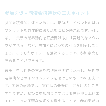
講演会招待状作成を効率化するポイント
テンプレートを応用したオリジナル招待文
参加を促す講演会招待状の工夫ポイント
参加を積極的に促すためには、招待状にイベントの魅力
やメリットを具体的に盛り込むことが効果的です。例え
ば、「最新の業界動向を直接聞ける」「実践的なノウハ
ウが学べる」など、参加者にとっての利点を明示しまし
ょう。こうしたポイントを強調することで、参加意欲を
高めることができます。
また、申し込みの方法や締切日を明確に記載し、早期申
込特典などのインセンティブを設けるのも一つの工夫で
す。実際の現場では、案内状の最後に「ご多用のところ
恐縮ですが、ぜひご参加賜りますようお願い申し上げま
す」といった丁寧な依頼文を添えることで、参加率が向