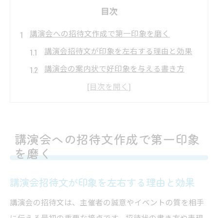
目次
講演会への招待文作成で第一印象を磨く
講演会招待文が印象を左右する理由と効果
講演会の案内状で好印象を与える書き方
参加を促す講演会招待状の工夫ポイント
講演会案内文例で伝えるべき内容とは何か
講演会招待状で敬意を示す表現の選び方
講演会への招待文作成で第一印象
ビジネスで役立つ講演会案内状の基本
を磨く
講演会の案内状で押さえるべき必須項目
ビジネス講演会招待状の構成と実践例
講演会招待文が印象を左右する理由と効果
講演会案内状に求められるフォーマル表現
講演会の招待文は、主催者の誠意やイベントの質を相手
講師紹介や役職記載のポイントを解説
に伝える最初の重要な接点です。招待状の書き方や表現