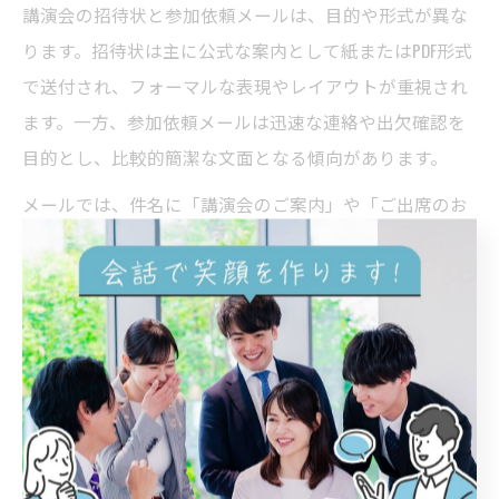
講演会の招待状と参加依頼メールは、目的や形式が異な
ります。招待状は主に公式な案内として紙またはPDF形式
で送付され、フォーマルな表現やレイアウトが重視され
ます。一方、参加依頼メールは迅速な連絡や出欠確認を
目的とし、比較的簡潔な文面となる傾向があります。
メールでは、件名に「講演会のご案内」や「ご出席のお
願い」を明記し、本文では要点を箇条書きで示すと分か
りやすくなります。ただし、ビジネスシーンではメール
でも丁寧な表現や署名の記載が必須です。招待状とメー
ルを併用する場合は、内容の重複や矛盾に注意しましょ
う。
実際には、重要な講演会や役職者宛てにはまず招待状を
送り、その後メールでリマインドや出欠確認を行うケー