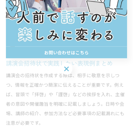
スが多いです。状況や相手に応じて使い分けることで、
参加率や満足度の向上につながります。
伝わる講演会招待状の表現例に注
目
お問い合わせはこちら
講演会招待状で実践したい表現例まとめ
お問い合わせはこちら
講演会の招待状を作成する際は、相手に敬意を示しつ
つ、情報を正確かつ簡潔に伝えることが重要です。例え
ば、冒頭で「拝啓」や「謹啓」などの挨拶を入れ、主催
者の意図や開催趣旨を明確に記載しましょう。日時や会
場、講師の紹介、参加方法など必要事項の記載漏れにも
注意が必要です。