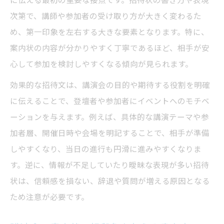
講演会参加依頼メールとの違いを知る
次第で、講師や参加者の受け取り方が大きく変わるた
伝わる講演会招待状の表現例に注目
め、第一印象を左右する大きな要素となります。特に、
講演会招待状で実践したい表現例まとめ
案内状の内容が分かりやすく丁寧であるほど、相手が安
講演会の案内文例が相手に響く理由
心して参加を検討しやすくなる傾向が見られます。
参加率を高める講演会招待状の言い換え術
効果的な招待文は、講演会の目的や期待する役割を明確
講演会案内チラシと招待状の表現の違い
に伝えることで、登壇者や参加者にイベントへのモチベ
講演会参加依頼メールにも応用できる工夫
ーションを与えます。例えば、具体的な講演テーマや参
加者層、開催日時や会場を明記することで、相手が準備
招待講演とは何かを実践例から解説
しやすくなり、当日の進行も円滑に進みやすくなりま
講演会における招待講演の意味と役割
す。逆に、情報が不足していたり曖昧な表現が多い招待
基調講演と招待講演の違いを正しく理解
状は、信頼感を損ない、辞退や質問が増える原因となる
講師を招く際の言い換え表現の使い方
ため注意が必要です。
招待講演事例から学ぶ講演会の魅力
講演会での講師紹介マナーを解説