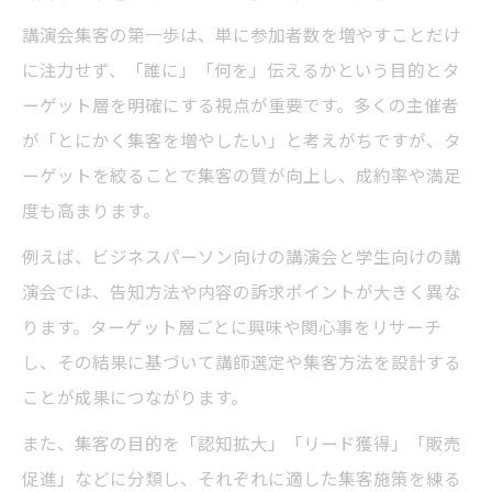
講演会集客のための興味喚起ポイント
講演会集客の第一歩は、単に参加者数を増やすことだけ
セミナー集客との違いを活かす方法
に注力せず、「誰に」「何を」伝えるかという目的とタ
講演会集客の成功事例に学ぶ極意
ーゲット層を明確にする視点が重要です。多くの主催者
ターゲット選定が劇的に変える集客策
が「とにかく集客を増やしたい」と考えがちですが、タ
講演会集客におけるターゲットの明確化
ーゲットを絞ることで集客の質が向上し、成約率や満足
講演会集客で効果的な選定基準とは
度も高まります。
講演会集客の成功を支えるターゲット策
例えば、ビジネスパーソン向けの講演会と学生向けの講
セミナー集客成功事例に学ぶターゲット戦
演会では、告知方法や内容の訴求ポイントが大きく異な
略
ります。ターゲット層ごとに興味や関心事をリサーチ
講演会集客で人が集まらない理由の分析
し、その結果に基づいて講師選定や集客方法を設計する
ことが成果につながります。
失敗しない講演会集客の基本と注意点
講演会集客で失敗しない準備のポイント
また、集客の目的を「認知拡大」「リード獲得」「販売
促進」などに分類し、それぞれに適した集客施策を練る
講演会集客ができない理由と対策