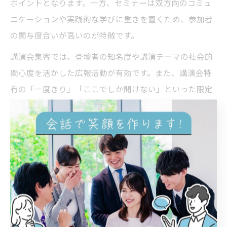
ポイントとなります。一方、セミナーは双方向のコミュ
ニケーションや実践的な学びに重きを置くため、参加者
の関与度合いが高いのが特徴です。
講演会集客では、登壇者の知名度や講演テーマの社会的
関心度を活かした広報活動が有効です。また、講演会特
有の「一度きり」「ここでしか聞けない」といった限定
感の演出や、会場の雰囲気作りも重要な要素です。セミ
ナーとの違いを意識し、講演会ならではの体験価値を強
調しましょう。
ただし、講演会であっても参加者の質問や意見を取り入
れる時間を設けるなど、参加者満足度を高める工夫も忘
れてはいけません。セミナー集客で得られたノウハウも
柔軟に応用することが成功への近道です。