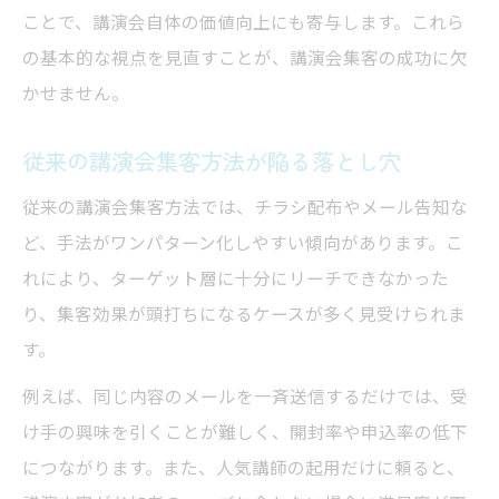
ことで、講演会自体の価値向上にも寄与します。これら
講演会集客の基本に立ち返る重要性
の基本的な視点を見直すことが、講演会集客の成功に欠
集客方法の一覧を活用した講演会運営
かせません。
講演会集客を安定させる運営ノウハウ
データ分析を活かす集客方法の新常識
従来の講演会集客方法が陥る落とし穴
講演会集客におけるデータの活用法
従来の講演会集客方法では、チラシ配布やメール告知な
講演会集客方法を分析するメリット
ど、手法がワンパターン化しやすい傾向があります。こ
講演会集客の効果測定ポイント
れにより、ターゲット層に十分にリーチできなかった
講演会集客成功事例とデータ比較
り、集客効果が頭打ちになるケースが多く見受けられま
講演会集客の改善サイクル構築術
す。
参加者満足度を高める講演会運営術
例えば、同じ内容のメールを一斉送信するだけでは、受
講演会集客後の満足度向上の工夫
け手の興味を引くことが難しく、開封率や申込率の低下
につながります。また、人気講師の起用だけに頼ると、
講演会集客と参加者の体験設計