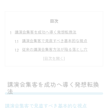
目次
講演会集客を成功へ導く発想転換法
講演会集客で見直すべき基本的な視点
従来の講演会集客方法が陥る落とし穴
講演会でターゲット層に響く工夫とは
講演会集客の成功事例から学ぶ発想法
講演会集客の停滞を打破するアプローチ
講演会集客を成功へ導く発想転換
見込み客が増える講演会集客の極意
法
講演会集客で見込み客を増やす工夫
見込み客に届く講演会の案内術
講演会集客で見直すべき基本的な視点