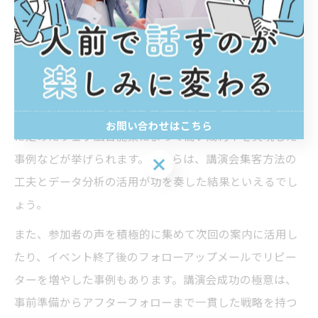
講演会集客の成功事例に学ぶ極意
実際の講演会集客の成功事例から学ぶことで、具体的な
ノウハウやポイントを自社のイベント運営に活かすこと
ができます。例えば、人気講師を招いたことで参加申込
が通常の2倍以上に増加したケースや、ターゲットを明確
お問い合わせはこちら
に定めたウェブ広告施策によって高い成約率を実現した
事例などが挙げられます。これらは、講演会集客方法の
お問い合わせはこちら
工夫とデータ分析の活用が功を奏した結果といえるでし
ょう。
また、参加者の声を積極的に集めて次回の案内に活用し
たり、イベント終了後のフォローアップメールでリピー
ターを増やした事例もあります。講演会成功の極意は、
事前準備からアフターフォローまで一貫した戦略を持つ