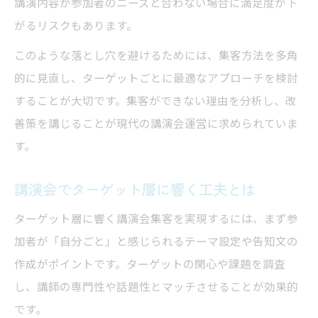
講演内容が参加者のニーズと合わない場合に満足度が下
面白かった講演会に共通する運営術
がるリスクもあります。
講演会集客からリピートにつながる要素
このような落とし穴を避けるためには、集客方法を多角
講演会集客後の声を次回に活かす方法
的に見直し、ターゲットごとに最適なアプローチを検討
することが大切です。集客ができない理由を分析し、改
善策を講じることが現代の講演会運営に求められていま
す。
講演会でターゲット層に響く工夫とは
ターゲット層に響く講演会集客を実現するには、まず参
加者が「自分ごと」と感じられるテーマ設定や告知文の
作成がポイントです。ターゲットの関心や課題を調査
し、講師の専門性や話題性とマッチさせることが効果的
です。