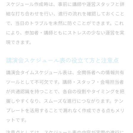
スケジュール作成時は、事前に講師や運営スタッフと詳
有名人講演会スケジュールの実践例分析
細な打ち合わせを行い、進行の流れを確認しておくこと
講演会準備スケジュールの具体的実例
で、当日のトラブルを未然に防ぐことができます。これ
講師の特性を生かした講演会進行法を徹底解説
により、参加者・講師ともにストレスの少ない運営を実
講師の特性に応じた講演会スケジュール調
現できます。
整
講演会進行がスムーズになる講師との連携
講演会スケジュール表の役立て方と注意点
法
講演会タイムスケジュール表は、全関係者への情報共有
有名人講演会スケジュールで注意すべき点
ツールとして不可欠です。講師・スタッフ・会場担当者
講演会トークショー形式の進行スケジュー
が共通認識を持つことで、各自の役割やタイミングを把
ル
握しやすくなり、スムーズな進行につながります。テン
講演会スケジュール表と講師打合せの活用
プレートを活用することで漏れなく作成できる点もメリ
ットです。
注意点としては、スケジュール表の内容が実際の進行に