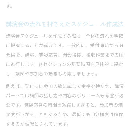
参加者の集中力を維持する講演会タイム管理
す。
講演会スケジュールで集中力を高める工夫
講演会の流れを押さえたスケジュール作成法
講演会の休憩時間設定とタイムスケジュー
ル
講演会スケジュールを作成する際は、全体の流れを明確
講演会の流れに沿った集中力維持術
に把握することが重要です。一般的に、受付開始から開
会挨拶、講演、質疑応答、閉会挨拶、撤収作業までの順
講演会トークショーに適した時間配分
に進行します。各セクションの所要時間を具体的に設定
講演会スケジュール表で見直す集中ポイン
し、講師や参加者の動きも考慮しましょう。
ト
例えば、受付には参加人数に応じて余裕を持たせ、講演
講演会タイムスケジュール作成の実例紹介
パートでは講師の話し方や内容のボリュームも考慮が必
講演会タイムスケジュールテンプレートの
要です。質疑応答の時間を短縮しすぎると、参加者の満
使い方
足度が下がることもあるため、最低でも10分程度は確保
講演会スケジュール表実例から学ぶ作成法
するのが理想とされています。
実際の講演会流れとスケジュール比較