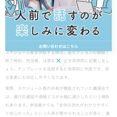
講演会の流れを可視化し、全体の進行を把握するために
は、スケジュール表の活用が非常に効果的です。講師や
スタッフ、参加者全員が同じ情報を持つことで、時間管
理や役割分担が明確になり、トラブルの予防にもつなが
ります。
お問い合わせはこちら
スケジュール表を作成する際は、各セクションの開始・
お問い合わせはこちら
終了時刻、担当者、注意事項などを具体的に記載しまし
ょう。テンプレートを活用すると効率的に作成でき、急
な変更にも対応しやすくなります。
実際、スケジュール表の共有が徹底されていた講演会で
は、進行の遅延や連絡ミスが大幅に減少したという報告
もあります。参加者からも「全体の流れがわかりやすく
て安心だった」といった声が寄せられることが多く、適