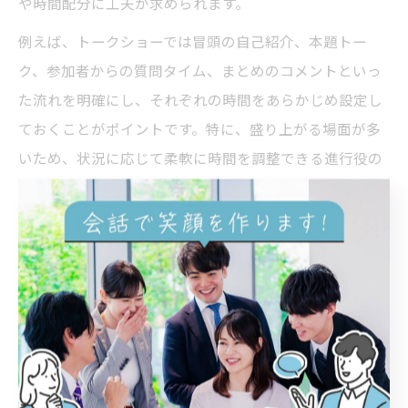
や時間配分に工夫が求められます。
例えば、トークショーでは冒頭の自己紹介、本題トー
ク、参加者からの質問タイム、まとめのコメントといっ
た流れを明確にし、それぞれの時間をあらかじめ設定し
ておくことがポイントです。特に、盛り上がる場面が多
いため、状況に応じて柔軟に時間を調整できる進行役の
存在が重要となります。
過去の事例では、対談が白熱しすぎて本来の終了時間を
大幅に超えてしまったケースもありました。こうしたリ
スクを防ぐため、進行役がタイムキーパーとして機能
し、参加者や登壇者に事前にスケジュールを共有してお
くことが成功の鍵となります。
講演会の流れとスケジュール表活用のコツ