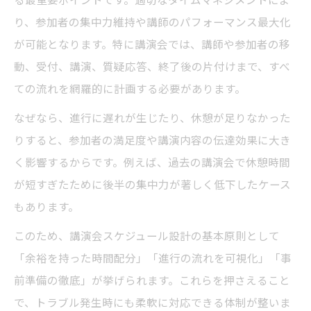
講演会進行を円滑にするスケジュール調整
り、参加者の集中力維持や講師のパフォーマンス最大化
術
が可能となります。特に講演会では、講師や参加者の移
講演会スケジュールに適したトークショー
動、受付、講演、質疑応答、終了後の片付けまで、すべ
構成
ての流れを網羅的に計画する必要があります。
講演会の流れとスケジュール表活用のコツ
なぜなら、進行に遅れが生じたり、休憩が足りなかった
事前準備から講演会運営までの時間配分術
りすると、参加者の満足度や講演内容の伝達効果に大き
講演会準備スケジュールの具体的手順を解
く影響するからです。例えば、過去の講演会で休憩時間
説
が短すぎたために後半の集中力が著しく低下したケース
講演会スケジュール設計で重要な運営計画
もあります。
講演会準備チェックリストの活用方法
このため、講演会スケジュール設計の基本原則として
講演会運営に役立つタイムスケジュール事
「余裕を持った時間配分」「進行の流れを可視化」「事
例
前準備の徹底」が挙げられます。これらを押さえること
事前準備から本番までスケジュール管理
で、トラブル発生時にも柔軟に対応できる体制が整いま