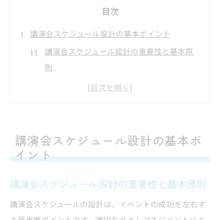
目次
講演会スケジュール設計の基本ポイント
講演会スケジュール設計の重要性と基本原
則
講演会の流れを押さえたスケジュール作成
法
講演会スケジュール表の役立て方と注意点
講演会準備スケジュールの立て方と実践例
講演会スケジュール設計の基本ポ
イント
有名人講演会スケジュールの特徴とコツ
効果的な講演会の流れを作る要素とは
講演会スケジュール設計の重要性と基本原則
講演会タイムスケジュールの構成ポイント
講演会スケジュールの設計は、イベントの成功を左右す
講演会の開始から終演まで流れを意識
る最重要ポイントです。適切なタイムマネジメントによ