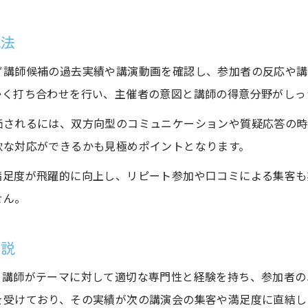
講演会講師選びで学びを深める秘訣
践法
実務経験が豊富な講演会講師の探し方
講演会で実践的学びを実現する選び方
ず講師候補の過去実績や講演動画を確認し、参加者の反応や講
満足度が高まる講演会講師選定ポイント
かく打ち合わせを行い、主催者の意図と講師の得意分野がしっ
講演会満足度を左右する講師選びの視点
価されるには、双方向型のコミュニケーションや質疑応答の時
参加者評価が高い講演会講師の特徴とは
軟な対応ができるかも見極めポイントとなります。
面白かった講演会に学ぶ講師選定ポイント
満足度が飛躍的に向上し、リピート参加や口コミによる集客も
講演会講師紹介を活用した選び方の工夫
せん。
講演会で評判の講師を見抜くための方法
解説
予算内で質を高める講演会講師の探し方
予算内で講演会講師選びを成功させる秘訣
。講師がテーマに対して適切な専門性と経験を持ち、参加者の
講演会講師募集のコツと費用の考え方
を受けており、その実績が次の講演会の集客や満足度に直結し