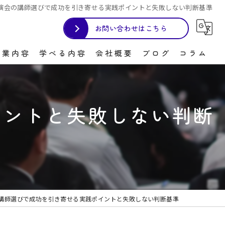
演会の講師選びで成功を引き寄せる実践ポイントと失敗しない判断基準
お問い合わせはこちら
事業内容
学べる内容
会社概要
ブログ
コラム
プレゼン
イントと失敗しない判断
接客
盛り上げ上手
笑い
人の心を掴む
講師選びで成功を引き寄せる実践ポイントと失敗しない判断基準