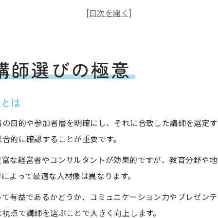
講演会成功と講師選びの関係を徹底解説
目的に合う講演会講師選びの進め方のコツ
講演会講師選びで押さえるべき判断基準
講師選びの極意
専門性を活かす講演会講師の見極め方
講演会で専門性が活きる講師選びの基準
点とは
講演会専門講師の実績と適性を見極める
講演会テーマに合う講師選びのチェック法
者の目的や参加者層を明確にし、それに合致した講師を選定す
総合的に確認することが重要です。
講演会講師の専門分野を的確に判断する方法
講演会で人気講師を選ぶ際のポイント
豊富な経営者やコンサルタントが効果的ですが、教育分野や地
的によって最適な人材像は異なります。
適切な講師選出で実践的な学びを得る
講演会で実践力が高まる講師選びの条件
って有益であるかどうか、コミュニケーション力やプレゼンテ
参加者の成長を促す講演会講師選定の工夫
な視点で講師を選ぶことで大きく向上します。