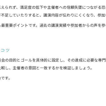
講演会講師費用と質のバランスを取る工夫
応えられず、満足度の低下や主催者への信頼失墜につながる恐
講演会講師選びとお礼相場の把握ポイント
が不足していたりすると、講演内容が伝わりにくくなり、参加
講演会講師選出で費用対効果を高める方法
る最重要ポイントです。過去の講演実績や参加者からの声を参
講演会講師選びで陥りがちな失敗とは
講演会講師選びでよくある失敗例と対策
講演会講師選定ミスを防ぐ実践的ポイント
のコツ
講師選びの失敗原因と講演会成功の秘訣
演会の目的とゴールを具体的に設定し、その達成に必要な専門
お問い合わせはこちら
お問い合わせはこちら
講演会講師選びで見落としがちな注意点
比較し、主催者の意図と一致するかを検証しましょう。
参加者満足度が下がる講演会講師の特徴
効です。