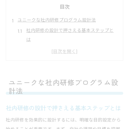
目次
ユニークな社内研修プログラム設計法
社内研修の設計で押さえる基本ステップと
は
ユニークな社内研修アイデア発想のヒント
集
社内研修プログラム作成時の落とし穴を防
ぐコツ
ユニークな社内研修プログラム設
面白い社内研修が組織にもたらす好影響
計法
社員研修内容を差別化するための工夫点
社内研修の設計で押さえる基本ステップとは
創造性あふれる社内研修アイデア集
社内研修を効果的に設計するには、明確な目的設定から
社内研修アイデアで注目すべき最新トレン
始めることが重要です。まず、自社の課題や目標を把握
ド