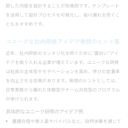
実践で活きる社内研修の作り方解説
即した内容を設計することが効果的です。テンプレート
社内研修プログラムの作り方と実践ポイン
を活用して設計プロセスを可視化し、抜け漏れを防ぐこ
ト
ともおすすめです。
OJTの三原則を活かした研修カリキュラム作
ユニークな社内研修アイデア発想のヒント集
成
社内研修で成果を出すための準備ステップ
近年、社内研修のマンネリ化を防ぐために“面白い”アイ
デアを取り入れる企業が増えています。ユニークな研修
研修プログラム作り方のよくある悩みと解
は社員の主体性やモチベーションを高め、学びの定着率
決策
を向上させる効果があります。発想のヒントとしては、
社員研修内容に実践演習を取り入れる方法
日常業務から離れた体験型やチーム対抗型のプログラム
70-20-10ルール活用の育成戦略ポイント
が挙げられます。
社内研修で70-20-10ルールを導入する意義
具体的なユニーク研修のアイデア例
70-20-10ルールが人材育成で注目される理由
農園合宿や無人島サバイバルなど、自然体験を通じて
社内研修とOJTを組み合わせる設計戦略