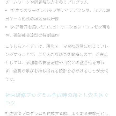
チームワークや問題解決力を養うプログラム
70-20-10ルールで育成効果を高める方法
社内でのワークショップ型アイデアソンや、リアル脱
研修プログラムで実践する法則のポイント
出ゲーム形式の課題解決研修
テンプレート活用で社内研修を効率化
外部講師を招いたコミュニケーション・プレゼン研修
社内研修プログラムのテンプレート活用法
や、異業種交流型の特別講座
効果的な研修プログラムテンプレート選び
こうしたアイデアは、研修テーマや社員層に応じてアレ
社内研修を効率化する作成テンプレート事
ンジすることで、より大きな効果を発揮します。注意点
例
としては、参加者の安全配慮や目的との整合性を忘れ
テンプレートで実現する社員研修内容の明
ず、全員が学びを持ち帰れる設計を心がけることが大切
確化
です。
社内研修テーマ例から作るテンプレート活
社内研修プログラム作成時の落とし穴を防ぐ
用術
コツ
社内研修プログラムを作成する際、よくある失敗例とし