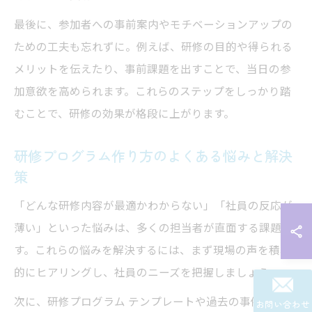
最後に、参加者への事前案内やモチベーションアップの
ための工夫も忘れずに。例えば、研修の目的や得られる
メリットを伝えたり、事前課題を出すことで、当日の参
加意欲を高められます。これらのステップをしっかり踏
むことで、研修の効果が格段に上がります。
研修プログラム作り方のよくある悩みと解決
策
「どんな研修内容が最適かわからない」「社員の反応が
薄い」といった悩みは、多くの担当者が直面する課題で
す。これらの悩みを解決するには、まず現場の声を積極
的にヒアリングし、社員のニーズを把握しましょう。
次に、研修プログラム テンプレートや過去の事例集を活
お問い合わせ