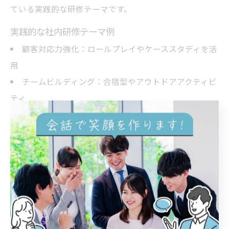
ている実践的な研修テーマです。
実践的な社内研修テーマ例
顧客対応力強化：ロールプレイやケーススタディを活
用
チームビルディング：合宿型やアウトドアアクティビ
ティ
問題解決力強化：実際の業務課題を題材にワークショ
ップ
ダイバーシティ研修：多様性理解や異文化コミュニケ
ーション
例えば、コミュニケーション力向上研修では、講師が実
践経験を交えて対話技術を伝授し、参加者同士でフィー
ドバックを行う形式が効果的です。リーダーシップ研修