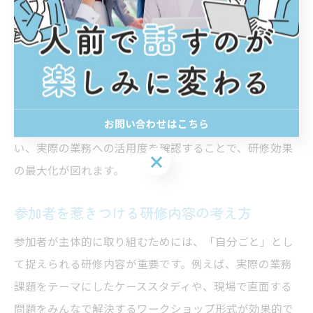
では、実際のプロジェクトリーダー経験者の話を聞き、
具体的な成功・失敗事例を共有することで、現場での応
用力が身につきます。
テーマを決める際は、社員アンケートや上司からのヒア
リングを活用し、現場ニーズに即した内容にすることが
お問い合わせはこちら
重要です。また、研修後にはフォローアップや評価を行
い、実際の業務への活用度を確認することで、研修効果
お問い合わせはこちら
の最大化が図れます。
参加者を惹きつける研修内容の考え方
参加者が主体的に取り組むためには、「自分ごと」とし
て捉えられる研修内容が重要です。例えば、実際の業務
課題をテーマにしたケーススタディや、現場で直面する
問題をみんなで解決するワークショップ形式が効果的で