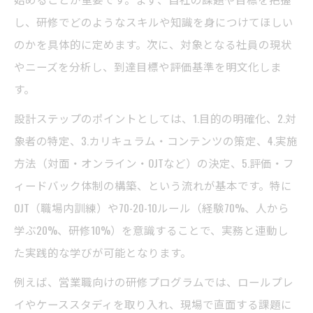
し、研修でどのようなスキルや知識を身につけてほしい
企業研修が面白いと感じる仕掛けの作り方
のかを具体的に定めます。次に、対象となる社員の現状
社内研修テーマや例から学ぶ実践アイデア
やニーズを分析し、到達目標や評価基準を明文化しま
参加者を惹きつける研修内容の考え方
す。
社内研修アイデアでチーム力が高まる理由
設計ステップのポイントとしては、1.目的の明確化、2.対
社員研修内容を刷新するコツとは
象者の特定、3.カリキュラム・コンテンツの策定、4.実施
社員研修内容を効果的にアップデートする
方法（対面・オンライン・OJTなど）の決定、5.評価・フ
手法
ィードバック体制の構築、という流れが基本です。特に
社内研修テーマの例を活かした内容刷新術
OJT（職場内訓練）や70-20-10ルール（経験70%、人から
時代に合った社内研修プログラムの作り方
学ぶ20%、研修10%）を意識することで、実務と連動し
研修内容一覧から発想するリニューアル方
た実践的な学びが可能となります。
法
例えば、営業職向けの研修プログラムでは、ロールプレ
社内研修で避けたい“やばい”内容の特徴
イやケーススタディを取り入れ、現場で直面する課題に