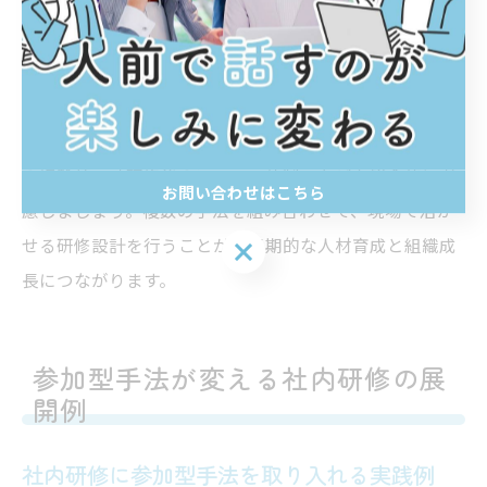
め、多拠点展開や自律的学習に向いています。ワークシ
ョップや参加型研修は、参加者同士の相互学習やコミュ
ニケーション力向上に効果的です。
選定ポイントとして、「何を解決したいのか」「受講者
の経験値」「研修後のフォロー体制」などを総合的に考
お問い合わせはこちら
慮しましょう。複数の手法を組み合わせて、現場で活か
せる研修設計を行うことが、長期的な人材育成と組織成
お問い合わせはこちら
長につながります。
参加型手法が変える社内研修の展
開例
社内研修に参加型手法を取り入れる実践例