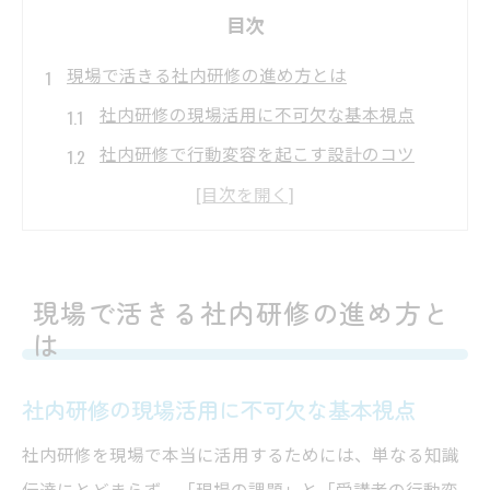
目次
現場で活きる社内研修の進め方とは
社内研修の現場活用に不可欠な基本視点
社内研修で行動変容を起こす設計のコツ
社内研修の効果測定とフォロー体制の重要
性
社内研修の無駄を減らす進行手順の工夫
現場で活きる社内研修の進め方と
社内研修で失敗しないための現場連携術
は
効果的な社内研修を生む方法の選び方
社内研修の効果を高める方法選定の基準
社内研修の現場活用に不可欠な基本視点
OJTとOff-JTを使い分ける社内研修の考え方
社内研修を現場で本当に活用するためには、単なる知識
社内研修で役立つ参加型手法の選び方
伝達にとどまらず、「現場の課題」と「受講者の行動変