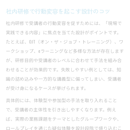
夫
社内研修で行動変容を起こす設計のコツ
社内研修で受講者が夢中になる仕掛け方
社内研修で受講者の行動変容を促すためには、「現場で
効果的な社内研修を目指す面白い導入方法
実践できる内容」に焦点を当てた設計がポイントです。
参加型で面白い社内研修の実践テクニック
たとえば、OJT（オン・ザ・ジョブ・トレーニング）、ワ
失敗しない社内研修設計の重要ポイント
ークショップ、eラーニングなど多様な方法が存在します
社内研修が無駄にならない設計手順の要点
が、研修目的や受講者のレベルに合わせて手法を組み合
失敗しやすい社内研修の共通パターン対策
わせることが効果的です。失敗しやすい例としては、知
識の詰め込みや一方的な講義型に偏ってしまい、受講者
社内研修でOJTがダメな例を避ける工夫
が受け身になるケースが挙げられます。
社内研修設計で重要な事前準備のポイント
効果的な社内研修の振り返りとフォロー設
具体的には、体験型や参加型の手法を取り入れること
計
で、受講者の主体性を引き出しやすくなります。例え
ば、実際の業務課題をテーマとしたグループワークや、
多様な社内研修種類と実践活用のヒント
ロールプレイを通じた疑似体験を設計段階で盛り込むこ
社内研修の種類を知り最適な手法を選ぶ視