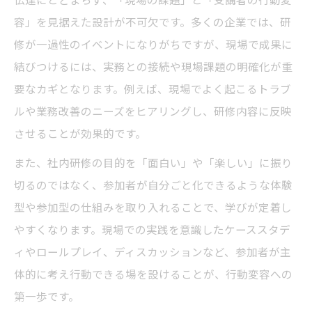
社内研修で実践する面白い研修方法の工夫
容」を見据えた設計が不可欠です。多くの企業では、研
社内研修の種類別メリットと選定ポイント
修が一過性のイベントになりがちですが、現場で成果に
参加型手法が変える社内研修の展開例
結びつけるには、実務との接続や現場課題の明確化が重
社内研修に参加型手法を取り入れる実践例
要なカギとなります。例えば、現場でよく起こるトラブ
社内研修の参加型ワークショップ成功の秘
ルや業務改善のニーズをヒアリングし、研修内容に反映
訣
させることが効果的です。
社内研修が変わるロールプレイング活用法
また、社内研修の目的を「面白い」や「楽しい」に振り
面白い社内研修を作る参加型の工夫ポイン
切るのではなく、参加者が自分ごと化できるような体験
ト
型や参加型の仕組みを取り入れることで、学びが定着し
社内研修で受講者の主体性を引き出す方法
やすくなります。現場での実践を意識したケーススタデ
ィやロールプレイ、ディスカッションなど、参加者が主
面白い社内研修に必要なアイデア集
体的に考え行動できる場を設けることが、行動変容への
社内研修を面白い体験にする企画発想法
第一歩です。
面白い社内研修を実現するテーマ選びの工