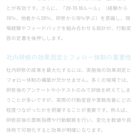
とが有効です。さらに、「20-70-10ルール」（経験から
点
70％、他者から20％、研修から10％学ぶ）を意識し、現
社内研修を活かす20-70-10ルールの活用法
場経験やフィードバックを組み合わせる設計が、行動変
社内研修に役立つ各種研修方法の実例紹介
容の定着を後押しします。
目的別に選ぶ社内研修の種類と活用のコツ
面白い社内研修を種類別にアレンジする発
社内研修の効果測定とフォロー体制の重要性
想
社内研修の成果を最大化するには、実施後の効果測定と
フォロー体制の構築が欠かせません。多くの現場では、
研修後のアンケートや小テストのみで評価を終えてしま
うことが多いですが、実際の行動変容や業務改善にどの
程度つながったかを把握することが重要です。例えば、
研修前後の業務指標や行動観察を行い、変化を数値や具
体例で可視化すると効果が明確になります。