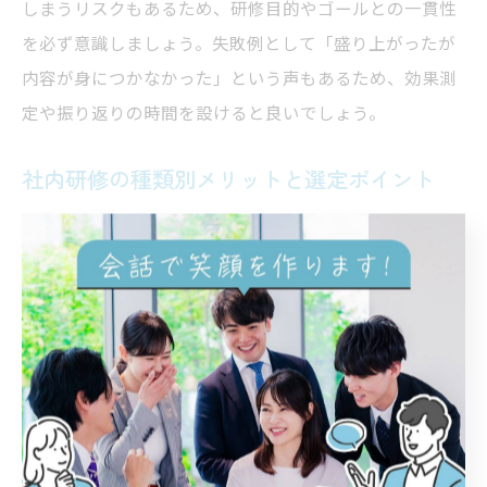
しまうリスクもあるため、研修目的やゴールとの一貫性
を必ず意識しましょう。失敗例として「盛り上がったが
内容が身につかなかった」という声もあるため、効果測
定や振り返りの時間を設けると良いでしょう。
社内研修の種類別メリットと選定ポイント
社内研修には大きく分けてOJT、Off-JT、eラーニング、ワ
ークショップ、参加型研修などさまざまな種類がありま
す。それぞれに特徴とメリット・デメリットがあり、目
的や受講者属性によって最適な選択肢は異なります。
OJTは現場力が鍛えられる反面、指導者のスキルに依存し
やすい傾向があります。Off-JTは体系的な知識や新しい気
づきを得やすいですが、現場への落とし込みが課題とな
ることも。eラーニングは時間や場所を問わず学べるた