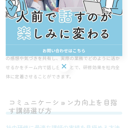
セミナー導入時は、講師の実績や専門性も比較検討のポ
イントです。例えば、実務経験が豊富な講師や、コミュ
ニケーション研修に特化した専門家を選ぶことで、より
具体的で実践的な指導が受けられます。
また、セミナー後のフォローアップも大切です。受講者
お問い合わせはこちら
の感想や気づきを共有し、実際の業務でどのように活か
お問い合わせはこちら
せるかをチーム内で話し合うことで、研修効果を社内全
体に定着させることができます。
コミュニケーション力向上を目指
す講師選び方
社内研修に最適な講師の実績を見極める方法