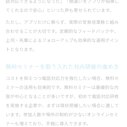
話対応できるようになった」「間違いをアプリが指摘し
てくれるので安心」といった声も寄せられています。
すぐ使える社内研修マニュアル活用術
社内研修で使える電話対応マニュアル作成
ただし、アプリだけに頼らず、実際の受発信業務と組み
術
合わせることが大切です。定期的なフィードバックや、
電話応対研修資料の活用で現場力を向上さ
上司・先輩によるフォローアップも効果的な運用ポイン
せる
トとなります。
オンラインマニュアルを社内研修に取り入
無料セミナーを取り入れた社内研修の進め方
れる方法
コストを抑えつつ電話対応力を強化したい場合、無料セ
社内研修で標準化を進める応対フレーズの
ミナーの活用も効果的です。無料セミナーは基礎的な内
整備
容が中心となることが多いですが、初めて電話対応研修
電話応対研修の効果を高めるマニュアル活
を実施する企業や、まずは現状把握したい場合に適して
用法
います。参加人数や場所の制約が少ないオンラインセミ
現場に活きる電話対応研修の導入ポイント
ナーも増えており、手軽に導入できます。
社内研修導入で現場の電話対応力を底上げ