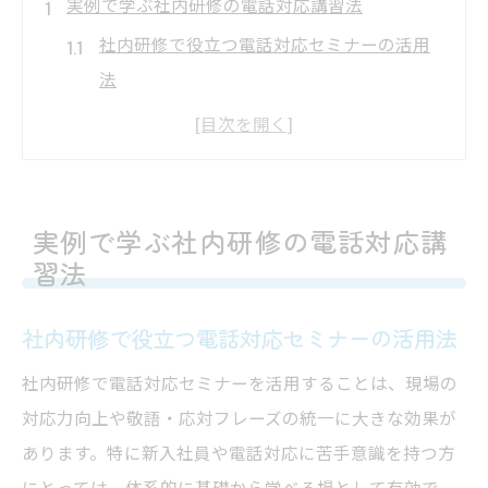
実例で学ぶ社内研修の電話対応講習法
社内研修で役立つ電話対応セミナーの活用
法
電話応対練習アプリを活用した社内研修事
例
無料セミナーを取り入れた社内研修の進め
方
実例で学ぶ社内研修の電話対応講
電話対応研修マニュアル作成のポイントを
習法
解説
社内研修で役立つ電話対応セミナーの活用法
オンラインを活用した電話対応社内研修の
効果
社内研修で電話対応セミナーを活用することは、現場の
電話対応改善に役立つ社内研修の秘訣
対応力向上や敬語・応対フレーズの統一に大きな効果が
あります。特に新入社員や電話対応に苦手意識を持つ方
電話対応が上達する社内研修の工夫とポイ
にとっては、体系的に基礎から学べる場として有効で
ント