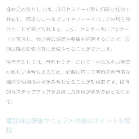
進め方の例としては、無料セミナーで得た知識を社内で
する方法
共有し、簡単なロールプレイやフィードバックの場を設
電話対応セミナーを社内研修に組み込むメ
けることが挙げられます。また、セミナー後にアンケー
リット
トを実施し、参加者の課題や要望を把握することで、次
個人ごとの電話応対課題を社内研修で改善
回以降の研修内容に反映させることができます。
する工夫
注意点としては、無料セミナーだけで十分なスキル定着
電話応対研修資料を現場で活かすポイント
が難しい場合もあるため、必要に応じて有料の専門的な
を紹介
講座や個別指導を組み合わせることが効果的です。段階
オンライン研修で広がる電話対応の実践力
的なステップアップを意識した運用が成功の鍵となりま
向上策
す。
電話対応研修マニュアル作成のポイントを解
説