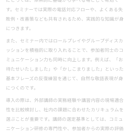
す。セミナーでは実際の電話対応フローや、よくある失
社内研修で電話対応を磨く実践的な練習法
敗例・改善策なども共有されるため、実践的な知識が身
とは
につきます。
電話応対研修資料を活かした社内改善のコ
ツ
また、セミナー内ではロールプレイやグループディスカ
ッションを積極的に取り入れることで、参加者同士のコ
無料セミナーを組み込む社内研修のメリッ
ミュニケーション力も同時に向上します。例えば、「お
ト
待たせいたしました」や「かしこまりました」といった
社内研修で電話対応セミナーを効果的に導
基本フレーズの反復練習を通じて、自然な敬語表現が身
入
につくのです。
コミュニケーション力向上を目指す講師選び方
導入の際は、外部講師の実務経験や講習内容の現場適合
社内研修に最適な講師の実績を見極める方
性を比較検討し、社内の課題に合わせたカリキュラムを
法
選ぶことが重要です。講師の選定基準としては、コミュ
コミュニケーション研修講師選定の着眼点
ニケーション研修の専門性や、参加者からの実際の評価
とは