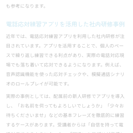
も参考になります。
電話対応も指導できる講師を社内研修で選
ぶコツ
電話応対練習アプリを活用した社内研修事例
オンライン対応可能な講師を社内研修で探
近年では、電話応対練習アプリを利用した社内研修が注
す方法
目されています。アプリを活用することで、個人のペー
個人向けにも強い講師が選ばれる理由を紹
スで繰り返し練習できる利点があり、実際の電話対応現
介
場でも落ち着いて応対できるようになります。例えば、
伝わる応対へ導く社内研修のコツ
音声認識機能を使った応対チェックや、模擬通話シナリ
社内研修で伝わる電話応対を習得する秘訣
オのロールプレイが可能です。
敬語表現の統一を目指す社内研修の進め方
実際の事例としては、配属前の新人研修でアプリを導入
電話応対研修資料を活かした実践トレーニ
し、「お名前を伺ってもよろしいでしょうか」「少々お
ング
待ちくださいませ」などの基本フレーズを徹底的に練習
ロールプレイを用いた社内研修の実践事例
するケースがあります。受講者からは「自信を持って電
聞き返しや復唱を強化する社内研修の工夫