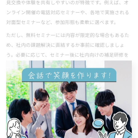
見交換や体験を共有しやすいのが特徴です。例えば、オ
ンライン開催の電話対応セミナーや、各地で実施される
対面型セミナーなど、参加形態も柔軟に選べます。
ただし、無料セミナーには内容が限定的な場合もあるた
め、社内の課題解決に直結するか事前に確認しましょ
う。必要に応じて、セミナー後に社内向けの補足研修を
実施すると、理解度がさらに深まります。
社内研修で電話対応セミナーを効果的に導入
電話対応セミナーを効果的に社内研修へ取り入れるに
は、現場のニーズに合わせたカリキュラム設計が重要で
す。まずは現状の課題や目標を明確にし、受講対象者の
レベルや担当業務に応じて内容をカスタマイズしましょ
う。