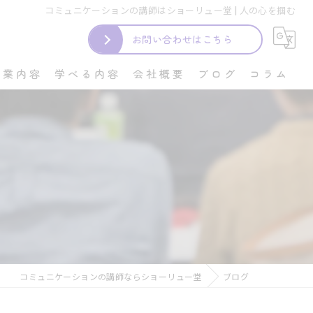
コミュニケーションの講師はショーリュー堂 | 人の心を掴む
お問い合わせはこちら
事業内容
学べる内容
会社概要
ブログ
コラム
プレゼン
接客
盛り上げ上手
笑い
人の心を掴む
コミュニケーションの講師ならショーリュー堂
ブログ