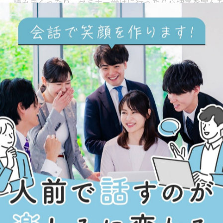
読みまくったり、セミナー受けに行ったり心理学を学ん
が…
アドリブ力は鍛えられる！
2025/12/20
とっさに言葉が出ない。上手い返しが思いつかない、台
る人が羨ましい！そんな声をよく聞きます。イベント司
ブ…