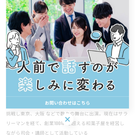
----------------------------------------------------------------------
黒田くろお
有限会社近江屋本舗 代表取締役 社長
ショーリュー堂 代表 タメニー株式会社（東証マザ
ーズ上場）新人司会者育成講師
フリーランスでのＭＣ＆研修講師 愛知県岡崎市出身。２
１歳の時、芸能界への夢を諦められず大学を 中退し上
京。お笑いタレント事務所に所属。ピン芸人黒田くろお
としてデビュー。その後、お笑いコンビとして数々のお
お問い合わせはこちら
笑いライブ に出演。お笑い以外にも演劇や即興芝居にも
挑戦し東京、大阪 などで数々の舞台に出演。現在はサラ
お問い合わせはこちら
リーマンを経て、創業100年 を超える和菓子屋を経営し
ながら司会・講師として活動している